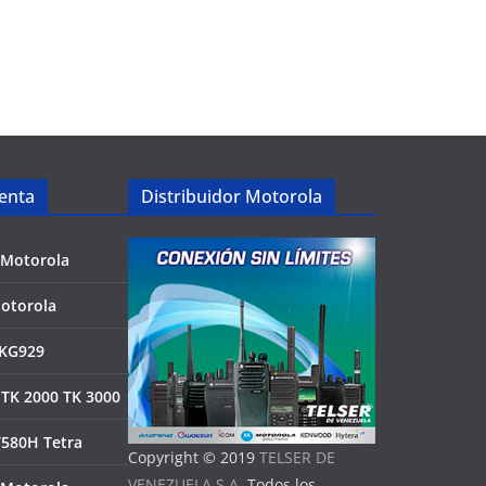
enta
Distribuidor Motorola
 Motorola
otorola
KG929
TK 2000 TK 3000
T580H Tetra
Copyright © 2019
TELSER DE
VENEZUELA S.A
. Todos los